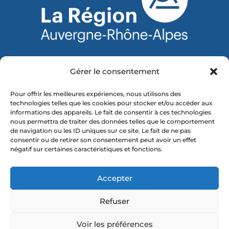
Gérer le consentement
Pour offrir les meilleures expériences, nous utilisons des
technologies telles que les cookies pour stocker et/ou accéder aux
informations des appareils. Le fait de consentir à ces technologies
nous permettra de traiter des données telles que le comportement
de navigation ou les ID uniques sur ce site. Le fait de ne pas
consentir ou de retirer son consentement peut avoir un effet
ADRESSE
: 189 route de Nuits 69400 ARNAS
négatif sur certaines caractéristiques et fonctions.
TEL
: 04 74 65 24 02
EMAIL
: secretariat@csvrugby.fr
HORAIRES
:
Du lundi au vendredi
De 9 h à 12 h & 15 h à 19 h
Accepter
Refuser
Voir les préférences